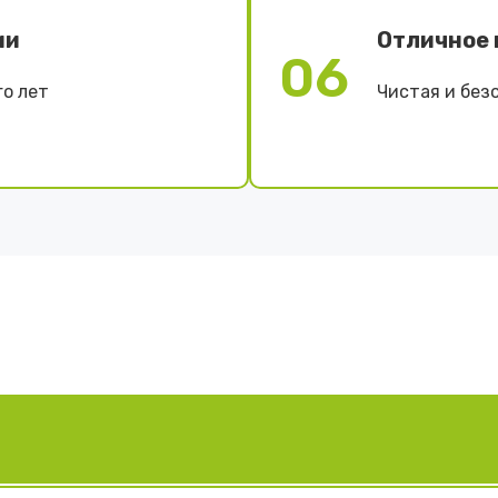
ии
Отличное 
06
о лет
Чистая и без