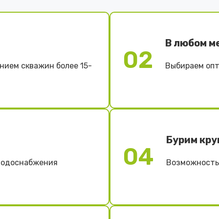
В любом м
02
нием скважин более 15-
Выбираем опт
Бурим кру
04
 водоснабжения
Возможность 