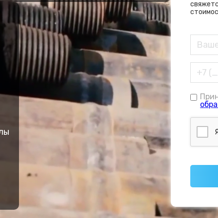
свяжетс
стоимос
При
обра
лы