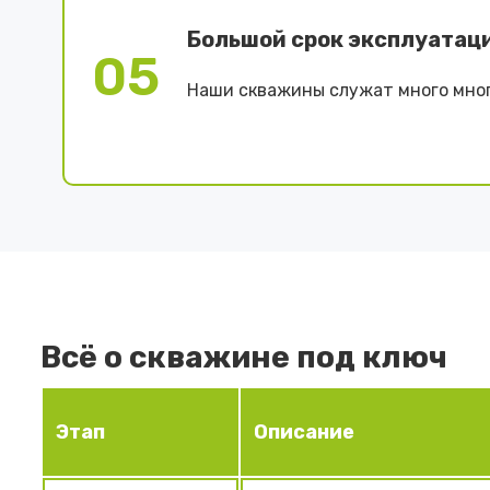
Большой срок эксплуатац
05
Наши скважины служат много мног
Всё о скважине под ключ
Этап
Описание