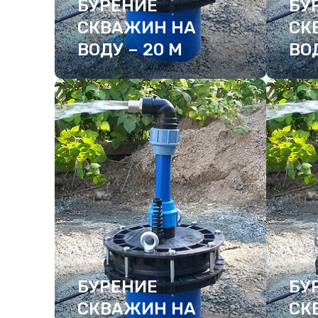
БУРЕНИЕ
БУ
СКВАЖИН НА
СК
ВОДУ – 20 М
ВОД
ПОДРОБНЕЕ
ПО
БУРЕНИЕ
БУ
СКВАЖИН НА
СК