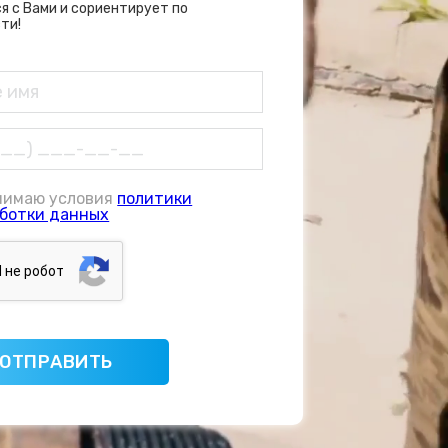
я с Вами и сориентирует по
ти!
нимаю условия
политики
ботки данных
Я нe poбoт